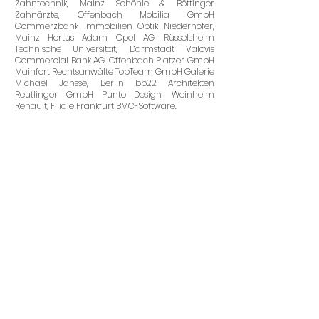
Zahntechnik, Mainz Schönle & Böttinger
Zahnärzte, Offenbach Mobilia GmbH
Commerzbank Immobilien Optik Niederhöfer,
Mainz Hortus Adam Opel AG, Rüsselsheim
Technische Universität, Darmstadt Valovis
Commercial Bank AG, Offenbach Platzer GmbH
Mainfort Rechtsanwälte TopTeam GmbH Galerie
Michael Jansse, Berlin bb22 Architekten
Reutlinger GmbH Punto Design, Weinheim
Renault, Filiale Frankfurt BMC-Software.
hr auf Instagram